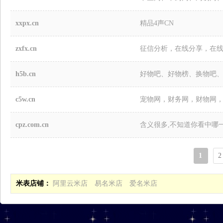
xxpx.cn
精品4声CN
zxfx.cn
征信分析，在线分享，在
h5b.cn
好物吧、好物榜、换物吧
c5w.cn
宠物网，财务网，财物网
cpz.com.cn
含义很多,不知道你看中哪一个
1
2
米表店铺：
阿里云米店
易名米店
爱名米店