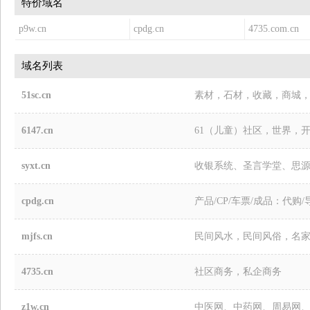
特价域名
p9w.cn
cpdg.cn
4735.com.cn
域名列表
51sc.cn
素材，石材，收藏，商城
6147.cn
61（儿童）社区，世界，
syxt.cn
收银系统、圣言学堂、思
cpdg.cn
产品/CP/车票/成品：代购/
mjfs.cn
民间风水，民间风俗，名
4735.cn
社区商务，私企商务
z1w.cn
中医网、中药网、周易网