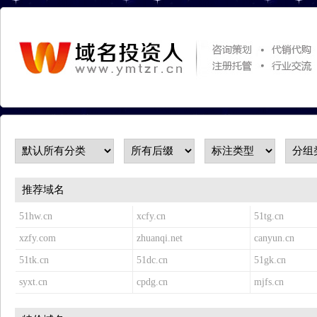
推荐域名
51hw.cn
xcfy.cn
51tg.cn
xzfy.com
zhuanqi.net
canyun.cn
51tk.cn
51dc.cn
51gk.cn
syxt.cn
cpdg.cn
mjfs.cn