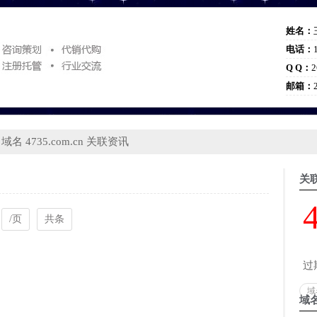
姓名：
电话：
Q Q：
2
邮箱：
 域名 4735.com.cn 关联资讯
关
/页
共条
过
域
域