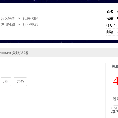
姓名：
电话：
Q Q：
2
邮箱：
.com.cn 关联终端
关
/页
共条
过
域
域